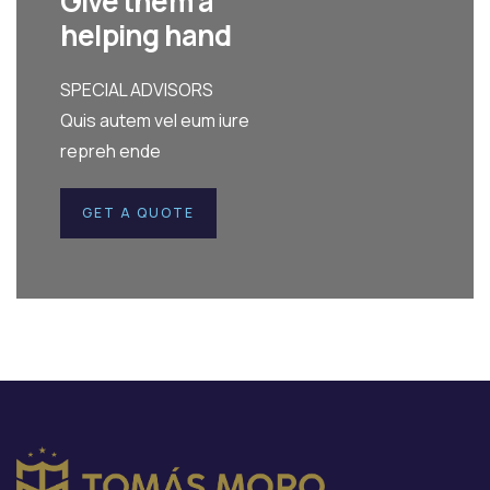
Give them a
helping hand
SPECIAL ADVISORS
Quis autem vel eum iure
repreh ende
GET A QUOTE