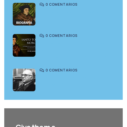
0 COMENTARIOS
Biografía de Santo Tómas Moro
0 COMENTARIOS
Proclamación De Santo Tomás
Moro Como Patrono De Los
Gobernantes Y De Los Políticos
0 COMENTARIOS
Los 10 principios conservadores,
de Russel Kirk