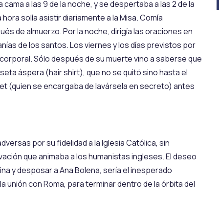
la cama a las 9 de la noche, y se despertaba a las 2 de la
 hora solía asistir diariamente a la Misa. Comía
és de almuerzo. Por la noche, dirigía las oraciones en
anías de los santos. Los viernes y los días previstos por
n corporal. Sólo después de su muerte vino a saberse que
ta áspera (hair shirt), que no se quitó sino hasta el
aret (quien se encargaba de lavársela en secreto) antes
versas por su fidelidad a la Iglesia Católica, sin
novación que animaba a los humanistas ingleses. El deseo
lina y desposar a Ana Bolena, sería el inesperado
 la unión con Roma, para terminar dentro de la órbita del