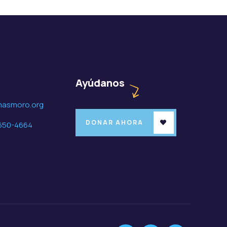
o
Ayúdanos
masmoro.org
DONAR AHORA
650-4664