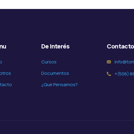
nu
De Interés
Contact
io
Cursos
info@to
otros
Documentos
+(506) 8
tacto
¿Qué Pensamos?