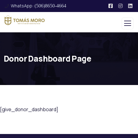
WhatsApp:
(506)8650-4664
Donor Dashboard Page
[give_donor_dashboard]